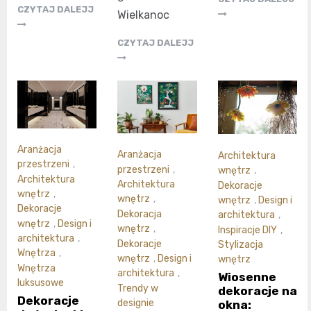
CZYTAJ DALEJJ
Wielkanoc
CZYTAJ DALEJJ
Aranżacja
Aranżacja
Architektura
przestrzeni
,
przestrzeni
,
wnętrz
,
Architektura
Architektura
Dekoracje
wnętrz
,
wnętrz
,
wnętrz
,
Design i
Dekoracje
Dekoracja
architektura
,
wnętrz
,
Design i
wnętrz
,
Inspiracje DIY
,
architektura
,
Dekoracje
Stylizacja
Wnętrza
,
wnętrz
,
Design i
wnętrz
Wnętrza
architektura
,
Wiosenne
luksusowe
Trendy w
dekoracje na
Dekoracje
designie
okna: