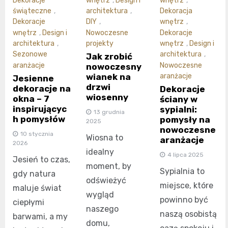
Dekoracje
wnętrz
,
Design i
wnętrz
,
świąteczne
,
architektura
,
Dekoracja
Dekoracje
DIY
,
wnętrz
,
wnętrz
,
Design i
Nowoczesne
Dekoracje
architektura
,
projekty
wnętrz
,
Design i
Sezonowe
architektura
,
Jak zrobić
aranżacje
Nowoczesne
nowoczesny
wianek na
aranżacje
Jesienne
drzwi
dekoracje na
Dekoracje
wiosenny
okna – 7
ściany w
inspirującyc
sypialni:
13 grudnia
h pomysłów
pomysły na
2025
nowoczesne
10 stycznia
Wiosna to
aranżacje
2026
idealny
4 lipca 2025
Jesień to czas,
moment, by
Sypialnia to
gdy natura
odświeżyć
miejsce, które
maluje świat
wygląd
powinno być
ciepłymi
naszego
naszą osobistą
barwami, a my
domu,