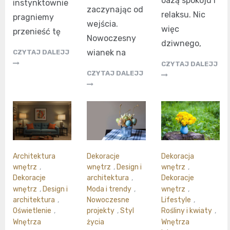
oazą spokoju i
instynktownie
zaczynając od
relaksu. Nic
pragniemy
wejścia.
więc
przenieść tę
Nowoczesny
dziwnego,
wianek na
CZYTAJ DALEJJ
CZYTAJ DALEJJ
CZYTAJ DALEJJ
Architektura
Dekoracje
Dekoracja
wnętrz
,
wnętrz
,
Design i
wnętrz
,
Dekoracje
architektura
,
Dekoracje
wnętrz
,
Design i
Moda i trendy
,
wnętrz
,
architektura
,
Nowoczesne
Lifestyle
,
Oświetlenie
,
projekty
,
Styl
Rośliny i kwiaty
,
Wnętrza
życia
Wnętrza