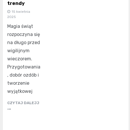
trendy
15 kwietnia
2025
Magia świąt
rozpoczyna się
na długo przed
wigilijnym
wieczorem.
Przygotowania
, dobór ozdób i
tworzenie
wyjątkowej
CZYTAJ DALEJJ