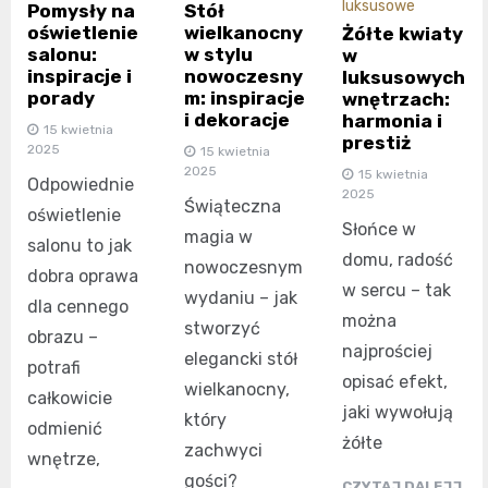
luksusowe
Pomysły na
Stół
oświetlenie
wielkanocny
Żółte kwiaty
salonu:
w stylu
w
inspiracje i
nowoczesny
luksusowych
porady
m: inspiracje
wnętrzach:
i dekoracje
harmonia i
15 kwietnia
prestiż
2025
15 kwietnia
2025
15 kwietnia
Odpowiednie
2025
Świąteczna
oświetlenie
Słońce w
magia w
salonu to jak
domu, radość
nowoczesnym
dobra oprawa
w sercu – tak
wydaniu – jak
dla cennego
można
stworzyć
obrazu –
najprościej
elegancki stół
potrafi
opisać efekt,
wielkanocny,
całkowicie
jaki wywołują
który
odmienić
żółte
zachwyci
wnętrze,
gości?
CZYTAJ DALEJJ