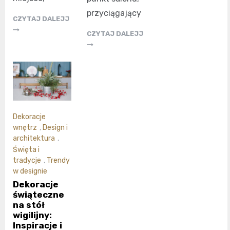
przyciągający
CZYTAJ DALEJJ
CZYTAJ DALEJJ
Dekoracje
wnętrz
,
Design i
architektura
,
Święta i
tradycje
,
Trendy
w designie
Dekoracje
świąteczne
na stół
wigilijny:
Inspiracje i