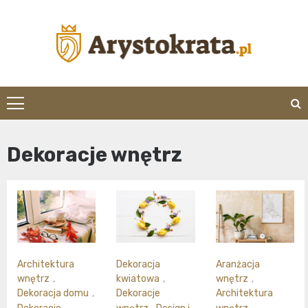
Skip
to
content
arystokrata.pl
Dekoracje wnętrz
Architektura
Dekoracja
Aranżacja
wnętrz
,
kwiatowa
,
wnętrz
,
Dekoracja domu
,
Dekoracje
Architektura