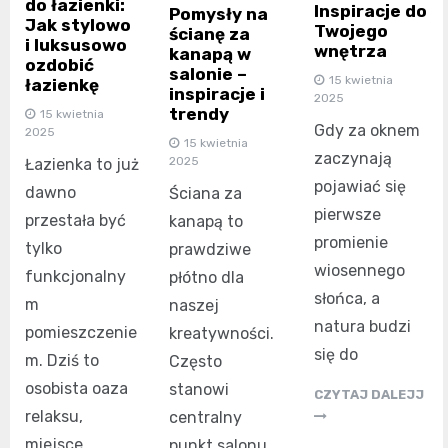
do łazienki:
Inspiracje do
Pomysły na
Jak stylowo
Twojego
ścianę za
i luksusowo
wnętrza
kanapą w
ozdobić
salonie –
15 kwietnia
łazienkę
inspiracje i
2025
trendy
15 kwietnia
Gdy za oknem
2025
15 kwietnia
zaczynają
2025
Łazienka to już
pojawiać się
dawno
Ściana za
pierwsze
przestała być
kanapą to
promienie
tylko
prawdziwe
wiosennego
funkcjonalny
płótno dla
słońca, a
m
naszej
natura budzi
pomieszczenie
kreatywności.
się do
m. Dziś to
Często
osobista oaza
stanowi
CZYTAJ DALEJJ
relaksu,
centralny
miejsce,
punkt salonu,