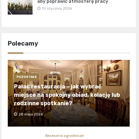
aby poprawić atmosferę pracy
10 stycznia 2026
Polecamy
POZOSTAŁE
Pałac restauracja – jak wybrać
miejsce na spokojny obiad, kolację lub
rodzinne spotkanie?
28 maja 2026
Akcesoria ogrodnicze