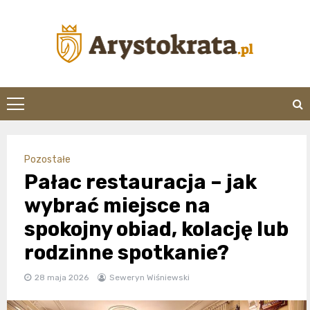
Skip
to
content
arystokrata.pl
Pozostałe
Pałac restauracja – jak
wybrać miejsce na
spokojny obiad, kolację lub
rodzinne spotkanie?
28 maja 2026
Seweryn Wiśniewski