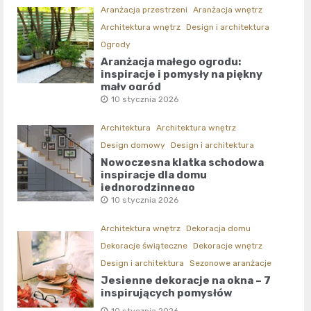
Aranżacja przestrzeni
Aranżacja wnętrz
Architektura wnętrz
Design i architektura
Ogrody
Aranżacja małego ogrodu:
inspiracje i pomysły na piękny
mały ogród
10 stycznia 2026
Architektura
Architektura wnętrz
Design domowy
Design i architektura
Nowoczesna klatka schodowa
inspiracje dla domu
jednorodzinnego
10 stycznia 2026
Architektura wnętrz
Dekoracja domu
Dekoracje świąteczne
Dekoracje wnętrz
Design i architektura
Sezonowe aranżacje
Jesienne dekoracje na okna – 7
inspirujących pomysłów
10 stycznia 2026