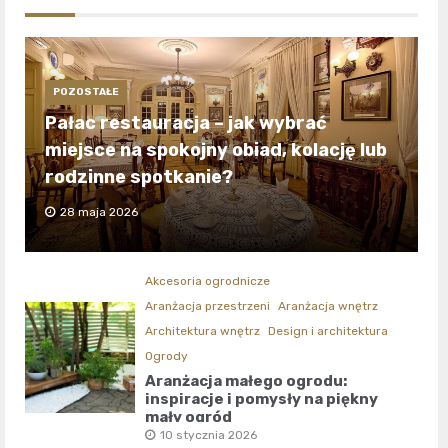
POZOSTAŁE
Pałac restauracja – jak wybrać
miejsce na spokojny obiad, kolację lub
rodzinne spotkanie?
28 maja 2026
Akcesoria ogrodnicze
Aranżacja przestrzeni
Aranżacja wnętrz
Architektura wnętrz
Design i architektura
Ogrody
Aranżacja małego ogrodu:
inspiracje i pomysły na piękny
mały ogród
10 stycznia 2026