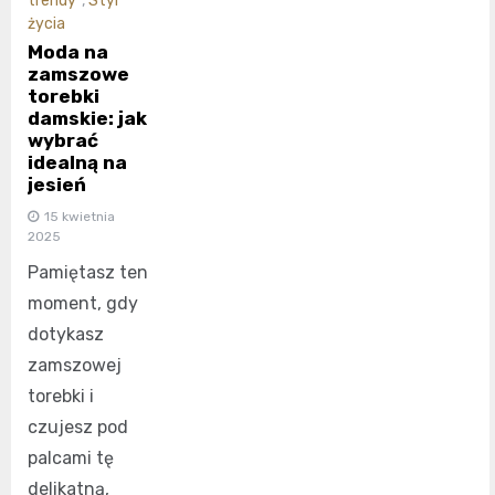
trendy
,
Styl
życia
Moda na
zamszowe
torebki
damskie: jak
wybrać
idealną na
jesień
15 kwietnia
2025
Pamiętasz ten
moment, gdy
dotykasz
zamszowej
torebki i
czujesz pod
palcami tę
delikatną,