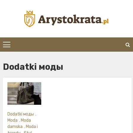
Skip
to
content
arystokrata.pl
Dodatki моды
Dodatki моды
,
Moda
,
Moda
damska
,
Moda i