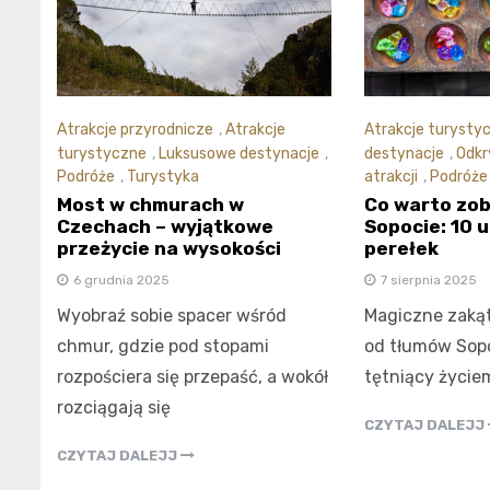
Atrakcje przyrodnicze
,
Atrakcje
Atrakcje turysty
turystyczne
,
Luksusowe destynacje
,
destynacje
,
Odkr
Podróże
,
Turystyka
atrakcji
,
Podróże
Most w chmurach w
Co warto zo
Czechach – wyjątkowe
Sopocie: 10 
przeżycie na wysokości
perełek
6 grudnia 2025
7 sierpnia 2025
Wyobraź sobie spacer wśród
Magiczne zakąt
chmur, gdzie pod stopami
od tłumów Sopo
rozpościera się przepaść, a wokół
tętniący życie
rozciągają się
CZYTAJ DALEJJ
CZYTAJ DALEJJ