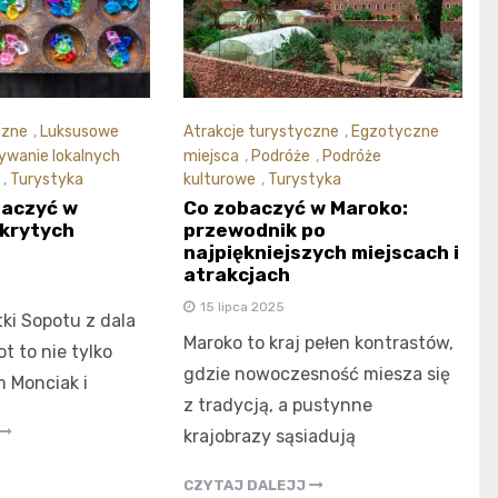
czne
,
Luksusowe
Atrakcje turystyczne
,
Egzotyczne
ywanie lokalnych
miejsca
,
Podróże
,
Podróże
,
Turystyka
kulturowe
,
Turystyka
baczyć w
Co zobaczyć w Maroko:
ukrytych
przewodnik po
najpiękniejszych miejscach i
atrakcjach
15 lipca 2025
ki Sopotu z dala
Maroko to kraj pełen kontrastów,
t to nie tylko
gdzie nowoczesność miesza się
m Monciak i
z tradycją, a pustynne
krajobrazy sąsiadują
CZYTAJ DALEJJ