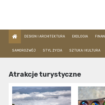
Skip
to
content
DESIGN I ARCHITEKTURA
EKOLOGIA
FINA
SAMOROZWÓJ
STYL ŻYCIA
SZTUKA I KULTURA
Atrakcje turystyczne