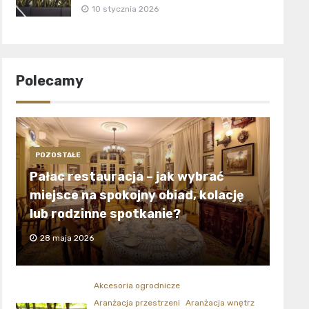
10 stycznia 2026
Polecamy
POZOSTAŁE
Pałac restauracja – jak wybrać
miejsce na spokojny obiad, kolację
lub rodzinne spotkanie?
28 maja 2026
Akcesoria ogrodnicze
Aranżacja przestrzeni
Aranżacja wnętrz