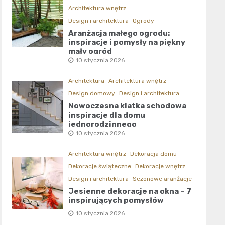
Architektura wnętrz
Design i architektura
Ogrody
Aranżacja małego ogrodu:
inspiracje i pomysły na piękny
mały ogród
10 stycznia 2026
Architektura
Architektura wnętrz
Design domowy
Design i architektura
Nowoczesna klatka schodowa
inspiracje dla domu
jednorodzinnego
10 stycznia 2026
Architektura wnętrz
Dekoracja domu
Dekoracje świąteczne
Dekoracje wnętrz
Design i architektura
Sezonowe aranżacje
Jesienne dekoracje na okna – 7
inspirujących pomysłów
10 stycznia 2026