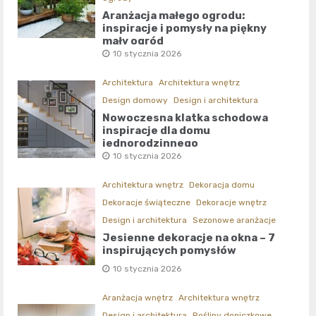
Aranżacja małego ogrodu:
inspiracje i pomysły na piękny
mały ogród
10 stycznia 2026
Architektura
Architektura wnętrz
Design domowy
Design i architektura
Nowoczesna klatka schodowa
inspiracje dla domu
jednorodzinnego
10 stycznia 2026
Architektura wnętrz
Dekoracja domu
Dekoracje świąteczne
Dekoracje wnętrz
Design i architektura
Sezonowe aranżacje
Jesienne dekoracje na okna – 7
inspirujących pomysłów
10 stycznia 2026
Aranżacja wnętrz
Architektura wnętrz
Design i architektura
Rośliny doniczkowe