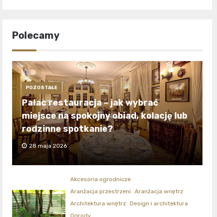
Polecamy
POZOSTAŁE
Pałac restauracja – jak wybrać
miejsce na spokojny obiad, kolację lub
rodzinne spotkanie?
28 maja 2026
Akcesoria ogrodnicze
Aranżacja przestrzeni
Aranżacja wnętrz
Architektura wnętrz
Design i architektura
Ogrody