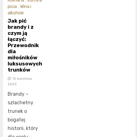
Kulinaria
,
Kultura
picia
,
Wina i
alkohole
Jak pić
brandy i z
czym ją
łączyć:
Przewodnik
dla
miłośników
luksusowych
trunków
15 kwietnia
2025
Brandy –
szlachetny
trunek o
bogatej
historii, który
dla wielu