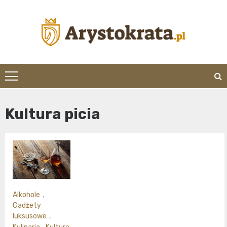
Skip
to
content
arystokrata.pl
Kultura picia
Alkohole
,
Gadżety
luksusowe
,