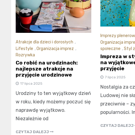
Imprezy plenero
Atrakcje dla dzieci i dorosłych
,
Organizacja impr
Lifestyle
,
Organizacja imprez
,
społeczne
,
Styl 
Rozrywka
Impreza w st
na wyjątkowe
Co robić na urodzinach:
przyjęcie
najlepsze atrakcje na
przyjęcie urodzinowe
7 lipca 2025
17 lipca 2025
Nostalgia za cz
Urodziny to ten wyjątkowy dzień
Ludowej nie sł
w roku, kiedy możemy poczuć się
przeciwnie – z
naprawdę wyjątkowo.
popularności. 
Niezależnie od
CZYTAJ DALEJJ
CZYTAJ DALEJJ