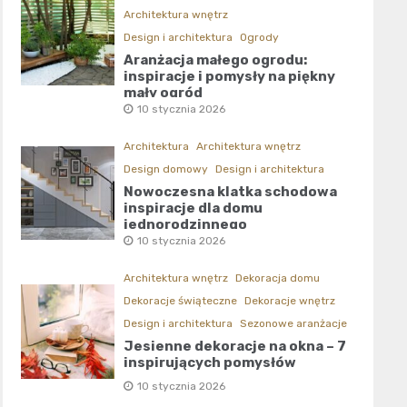
Architektura wnętrz
Design i architektura
Ogrody
Aranżacja małego ogrodu:
inspiracje i pomysły na piękny
mały ogród
10 stycznia 2026
Architektura
Architektura wnętrz
Design domowy
Design i architektura
Nowoczesna klatka schodowa
inspiracje dla domu
jednorodzinnego
10 stycznia 2026
Architektura wnętrz
Dekoracja domu
Dekoracje świąteczne
Dekoracje wnętrz
Design i architektura
Sezonowe aranżacje
Jesienne dekoracje na okna – 7
inspirujących pomysłów
10 stycznia 2026