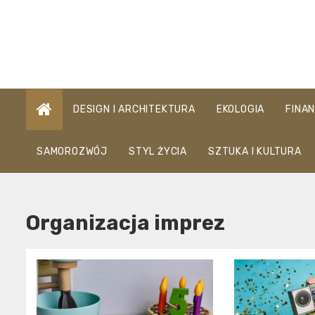
Skip
to
content
DESIGN I ARCHITEKTURA
EKOLOGIA
FINA
SAMOROZWÓJ
STYL ŻYCIA
SZTUKA I KULTURA
Organizacja imprez