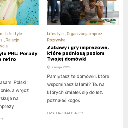
we
,
Lifestyle
,
Lifestyle
,
Organizacja imprez
,
ez
,
Relacje
Rozrywka
życia
Zabawy i gry imprezowe,
które podniosą poziom
ylu PRL: Porady
Twojej domówki
 retro
7 maja 2025
Pamiętasz te domówki, które
asami Polski
wspominasz latami? Te, na
abnie, a wręcz
których śmiałeś się do łez,
yskuje na
poznałeś kogoś
Imprezy
CZYTAJ DALEJJ