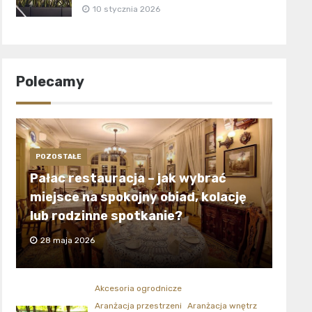
10 stycznia 2026
Polecamy
POZOSTAŁE
Pałac restauracja – jak wybrać
miejsce na spokojny obiad, kolację
lub rodzinne spotkanie?
28 maja 2026
Akcesoria ogrodnicze
Aranżacja przestrzeni
Aranżacja wnętrz