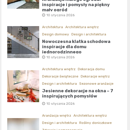
inspiracje i pomysły na piękny
mały ogród
10 stycznia 2026
Architektura
Architektura wnętrz
Design domowy
Design i architektura
Nowoczesna klatka schodowa
inspiracje dla domu
jednorodzinnego
10 stycznia 2026
Architektura wnętrz
Dekoracja domu
Dekoracje świąteczne
Dekoracje wnętrz
Design i architektura
Sezonowe aranżacje
Jesienne dekoracje na okna – 7
inspirujących pomysłów
10 stycznia 2026
Aranżacja wnętrz
Architektura wnętrz
Design i architektura
Rośliny doniczkowe