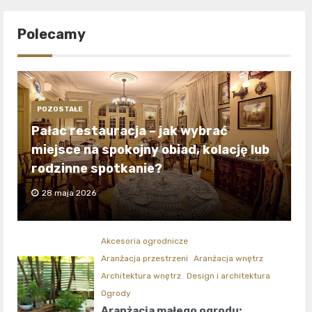
Polecamy
POZOSTAŁE
Pałac restauracja – jak wybrać
miejsce na spokojny obiad, kolację lub
rodzinne spotkanie?
28 maja 2026
Akcesoria ogrodnicze
Aranżacja przestrzeni
Aranżacja wnętrz
Architektura wnętrz
Design i architektura
Ogrody
Aranżacja małego ogrodu: