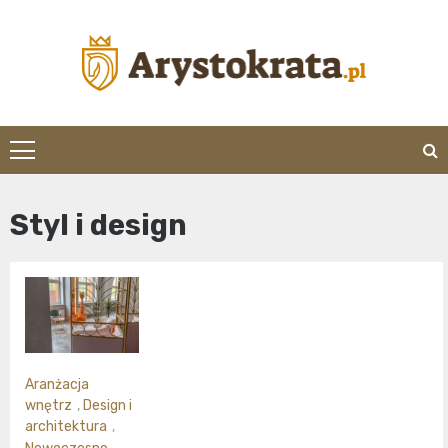
Skip
to
content
arystokrata.pl
Styl i design
Aranżacja
wnętrz
,
Design i
architektura
,