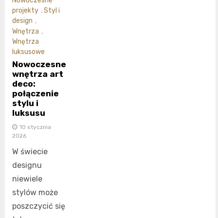
Nowoczesne
projekty
,
Styl i
design
,
Wnętrza
,
Wnętrza
luksusowe
Nowoczesne
wnętrza art
deco:
połączenie
stylu i
luksusu
10 stycznia
2026
W świecie
designu
niewiele
stylów może
poszczycić się