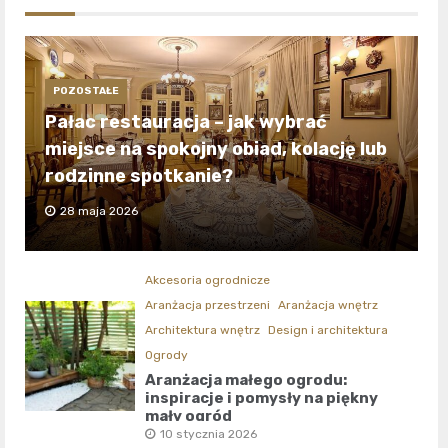
POZOSTAŁE
Pałac restauracja – jak wybrać
miejsce na spokojny obiad, kolację lub
rodzinne spotkanie?
28 maja 2026
Akcesoria ogrodnicze
Aranżacja przestrzeni
Aranżacja wnętrz
Architektura wnętrz
Design i architektura
Ogrody
Aranżacja małego ogrodu:
inspiracje i pomysły na piękny
mały ogród
10 stycznia 2026