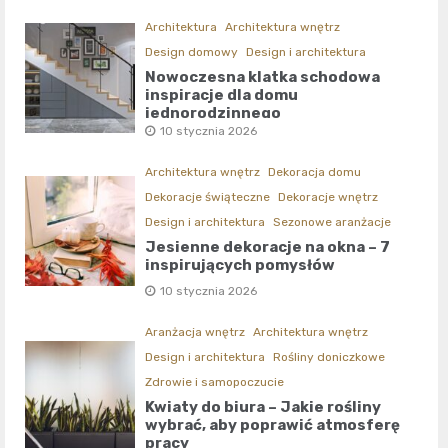
Architektura
Architektura wnętrz
Design domowy
Design i architektura
Nowoczesna klatka schodowa
inspiracje dla domu
jednorodzinnego
10 stycznia 2026
Architektura wnętrz
Dekoracja domu
Dekoracje świąteczne
Dekoracje wnętrz
Design i architektura
Sezonowe aranżacje
Jesienne dekoracje na okna – 7
inspirujących pomysłów
10 stycznia 2026
Aranżacja wnętrz
Architektura wnętrz
Design i architektura
Rośliny doniczkowe
Zdrowie i samopoczucie
Kwiaty do biura – Jakie rośliny
wybrać, aby poprawić atmosferę
pracy