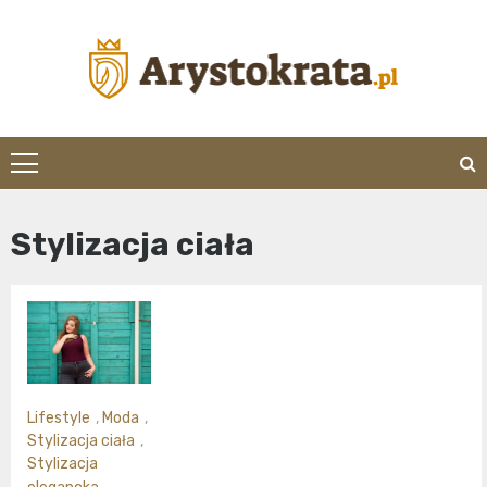
Skip
to
content
arystokrata.pl
Stylizacja ciała
Lifestyle
,
Moda
,
Stylizacja ciała
,
Stylizacja