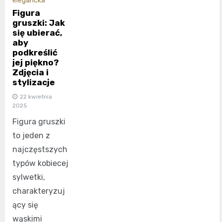
elegancka
Figura
gruszki: Jak
się ubierać,
aby
podkreślić
jej piękno?
Zdjęcia i
stylizacje
22 kwietnia
2025
Figura gruszki
to jeden z
najczęstszych
typów kobiecej
sylwetki,
charakteryzuj
ący się
wąskimi