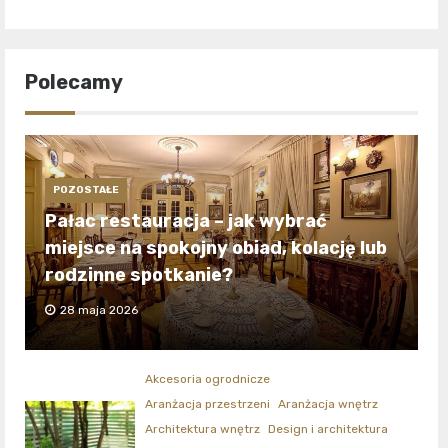
Polecamy
POZOSTAŁE
Pałac restauracja – jak wybrać
miejsce na spokojny obiad, kolację lub
rodzinne spotkanie?
28 maja 2026
Akcesoria ogrodnicze
Aranżacja przestrzeni
Aranżacja wnętrz
Architektura wnętrz
Design i architektura