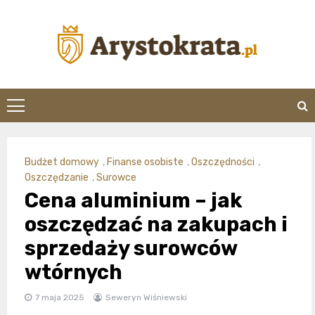
Skip
to
content
arystokrata.pl
Budżet domowy
,
Finanse osobiste
,
Oszczędności
,
Oszczędzanie
,
Surowce
Cena aluminium – jak
oszczędzać na zakupach i
sprzedaży surowców
wtórnych
7 maja 2025
Seweryn Wiśniewski