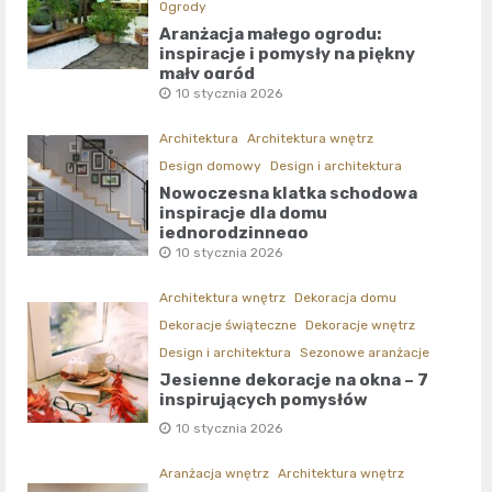
Ogrody
Aranżacja małego ogrodu:
inspiracje i pomysły na piękny
mały ogród
10 stycznia 2026
Architektura
Architektura wnętrz
Design domowy
Design i architektura
Nowoczesna klatka schodowa
inspiracje dla domu
jednorodzinnego
10 stycznia 2026
Architektura wnętrz
Dekoracja domu
Dekoracje świąteczne
Dekoracje wnętrz
Design i architektura
Sezonowe aranżacje
Jesienne dekoracje na okna – 7
inspirujących pomysłów
10 stycznia 2026
Aranżacja wnętrz
Architektura wnętrz