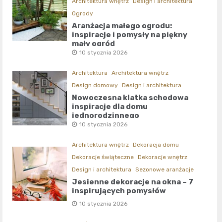
Architektura wnętrz
Design i architektura
Ogrody
Aranżacja małego ogrodu:
inspiracje i pomysły na piękny
mały ogród
10 stycznia 2026
Architektura
Architektura wnętrz
Design domowy
Design i architektura
Nowoczesna klatka schodowa
inspiracje dla domu
jednorodzinnego
10 stycznia 2026
Architektura wnętrz
Dekoracja domu
Dekoracje świąteczne
Dekoracje wnętrz
Design i architektura
Sezonowe aranżacje
Jesienne dekoracje na okna – 7
inspirujących pomysłów
10 stycznia 2026