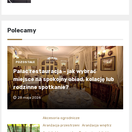
Polecamy
POZOSTAŁE
Pałac restauracja – jak wybrać
miejsce na spokojny obiad, kolację lub
rodzinne spotkanie?
28 maja 2026
Akcesoria ogrodnicze
Aranżacja przestrzeni
Aranżacja wnętrz