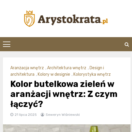
Skip
to
content
arystokrata.pl
Aranżacja wnętrz
,
Architektura wnętrz
,
Design i
architektura
,
Kolory w designie
,
Kolorystyka wnętrz
Kolor butelkowa zieleń w
aranżacji wnętrz: Z czym
łączyć?
21 lipca 2025
Seweryn Wiśniewski