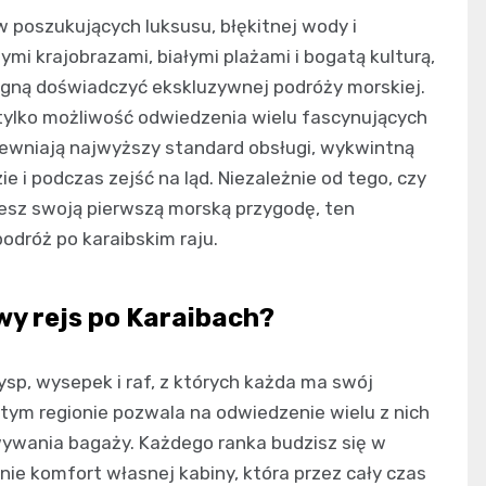
w poszukujących luksusu, błękitnej wody i
mi krajobrazami, białymi plażami i bogatą kulturą,
ragną doświadczyć ekskluzywnej podróży morskiej.
 tylko możliwość odwiedzenia wielu fascynujących
pewniają najwyższy standard obsługi, wykwintną
 i podczas zejść na ląd. Niezależnie od tego, czy
esz swoją pierwszą morską przygodę, ten
dróż po karaibskim raju.
y rejs po Karaibach?
sp, wysepek i raf, z których każda ma swój
o tym regionie pozwala na odwiedzenie wielu z nich
wywania bagaży. Każdego ranka budzisz się w
e komfort własnej kabiny, która przez cały czas