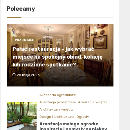
Polecamy
POZOSTAŁE
Pałac restauracja – jak wybrać
miejsce na spokojny obiad, kolację
lub rodzinne spotkanie?
28 maja 2026
Akcesoria ogrodnicze
Aranżacja przestrzeni
Aranżacja wnętrz
Architektura wnętrz
Design i architektura
Ogrody
Aranżacja małego ogrodu:
inspiracje i pomysły na piękny