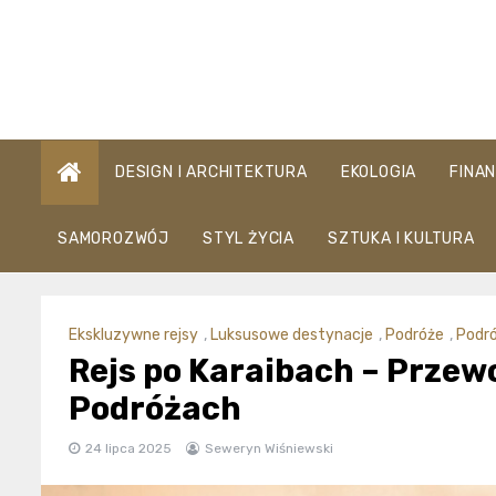
Skip
to
content
DESIGN I ARCHITEKTURA
EKOLOGIA
FINA
SAMOROZWÓJ
STYL ŻYCIA
SZTUKA I KULTURA
Ekskluzywne rejsy
,
Luksusowe destynacje
,
Podróże
,
Podr
Rejs po Karaibach – Prze
Podróżach
24 lipca 2025
Seweryn Wiśniewski