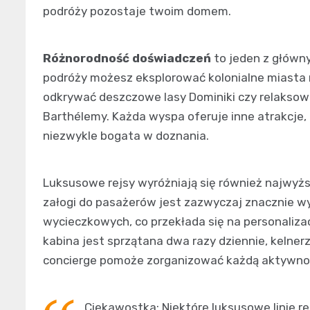
podróży pozostaje twoim domem.
Różnorodność doświadczeń
to jeden z główny
podróży możesz eksplorować kolonialne miasta
odkrywać deszczowe lasy Dominiki czy relaksow
Barthélemy. Każda wyspa oferuje inne atrakcje, k
niezwykle bogata w doznania.
Luksusowe rejsy wyróżniają się również najwyż
załogi do pasażerów jest zazwyczaj znacznie w
wycieczkowych, co przekłada się na personalizac
kabina jest sprzątana dwa razy dziennie, kelner
concierge pomoże zorganizować każdą aktywnoś
Ciekawostka: Niektóre luksusowe linie r