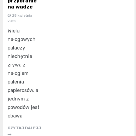
przybranie
na wadze
28 kwietnia
2022
Wielu
nałogowych
palaczy
niechętnie
zrywa z
nałogiem
palenia
papierosów, a
jednym z
powodów jest
obawa
CZYTAJ DALEJJ