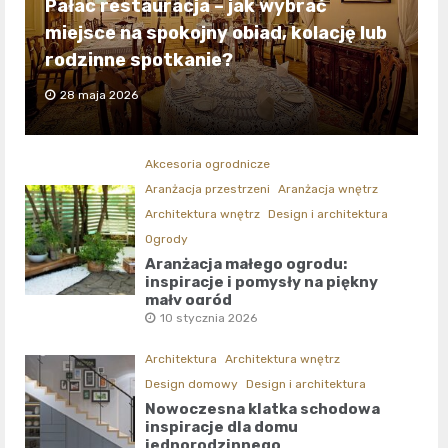
Pałac restauracja – jak wybrać
miejsce na spokojny obiad, kolację lub
rodzinne spotkanie?
28 maja 2026
Akcesoria ogrodnicze
Aranżacja przestrzeni
Aranżacja wnętrz
Architektura wnętrz
Design i architektura
Ogrody
Aranżacja małego ogrodu:
inspiracje i pomysły na piękny
mały ogród
10 stycznia 2026
Architektura
Architektura wnętrz
Design domowy
Design i architektura
Nowoczesna klatka schodowa
inspiracje dla domu
jednorodzinnego