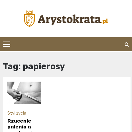
Skip
to
content
arystokrata.pl
Tag:
papierosy
Styl życia
Rzucenie
palenia a