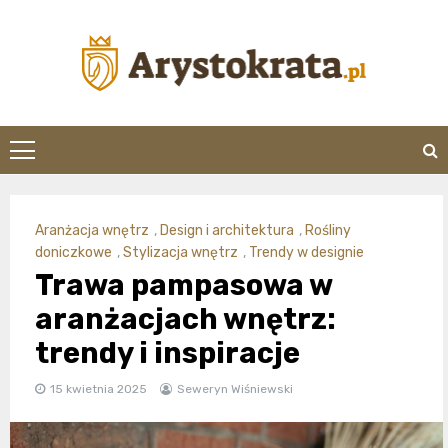
Skip
to
content
arystokrata.pl
Aranżacja wnętrz
,
Design i architektura
,
Rośliny
doniczkowe
,
Stylizacja wnętrz
,
Trendy w designie
Trawa pampasowa w
aranżacjach wnętrz:
trendy i inspiracje
15 kwietnia 2025
Seweryn Wiśniewski