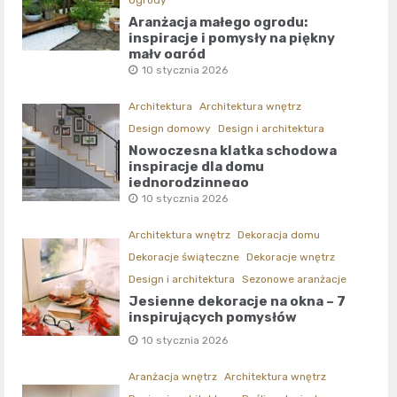
Ogrody
Aranżacja małego ogrodu:
inspiracje i pomysły na piękny
mały ogród
10 stycznia 2026
Architektura
Architektura wnętrz
Design domowy
Design i architektura
Nowoczesna klatka schodowa
inspiracje dla domu
jednorodzinnego
10 stycznia 2026
Architektura wnętrz
Dekoracja domu
Dekoracje świąteczne
Dekoracje wnętrz
Design i architektura
Sezonowe aranżacje
Jesienne dekoracje na okna – 7
inspirujących pomysłów
10 stycznia 2026
Aranżacja wnętrz
Architektura wnętrz