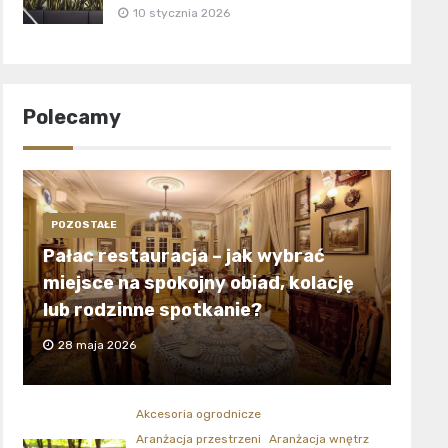
10 stycznia 2026
Polecamy
POZOSTAŁE
Pałac restauracja – jak wybrać
miejsce na spokojny obiad, kolację
lub rodzinne spotkanie?
28 maja 2026
Akcesoria ogrodnicze
Aranżacja przestrzeni
Aranżacja wnętrz