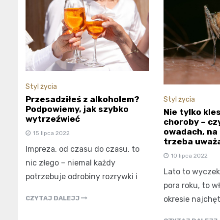
Styl życia
Przesadziłeś z alkoholem?
Styl życia
Podpowiemy, jak szybko
Nie tylko kl
wytrzeźwieć
choroby – czy
owadach, na 
15 lipca 2022
trzeba uważ
Impreza, od czasu do czasu, to
10 lipca 2022
nic złego – niemal każdy
Lato to wyczek
potrzebuje odrobiny rozrywki i
pora roku, to w
CZYTAJ DALEJJ
okresie najchę