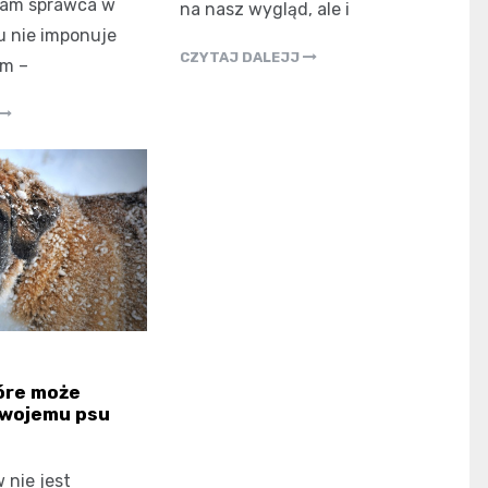
sam sprawca w
na nasz wygląd, ale i
 nie imponuje
CZYTAJ DALEJJ
m –
óre może
Twojemu psu
 nie jest