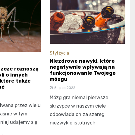
Styl życia
Niezdrowe nawyki, które
negatywnie wpływają na
eszcze roznoszą
funkcjonowanie Twojego
li o innych
mózgu
które także
ać
5 lipca 2022
Mózg gra niemal pierwsze
iwana przez wielu
skrzypce w naszym ciele –
łaśnie w tym
odpowiada on za szereg
tniej udajemy się
niezwykle istotnych