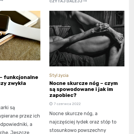
CZYTAJ DALEJJ
Styl życia
– funkcjonalne
Nocne skurcze nóg – czym
czy zwykła
są spowodowane i jak im
zapobiec?
7 czerwca 2022
arki są
Nocne skurcze nóg, a
pierane przez ich
najczęściej łydek oraz stóp to
dpowiedniki, a
stosunkowo powszechny
che. Jeszcze