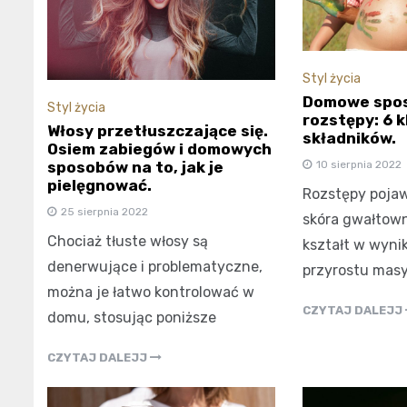
Styl życia
Domowe spos
Styl życia
rozstępy: 6 
Włosy przetłuszczające się.
składników.
Osiem zabiegów i domowych
sposobów na to, jak je
10 sierpnia 2022
pielęgnować.
Rozstępy pojaw
25 sierpnia 2022
skóra gwałtown
Chociaż tłuste włosy są
kształt w wyni
denerwujące i problematyczne,
przyrostu masy 
można je łatwo kontrolować w
CZYTAJ DALEJJ
domu, stosując poniższe
CZYTAJ DALEJJ