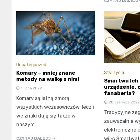
CZYTAJ DALEJJ
Uncategorized
Komary – mniej znane
Styl życia
metody na walkę z nimi
Smartwatch 
urządzenie, 
1 lipca 2022
fanaberia?
Komary są istną zmorą
20 czerwca 2022
wszystkich wczasowiczów, lecz i
Tradycyjne zeg
we znaki dają się także w
zauważalnie wy
naszym
elektroniczne o
więc Smartwat
CZYTAJ DALEJJ