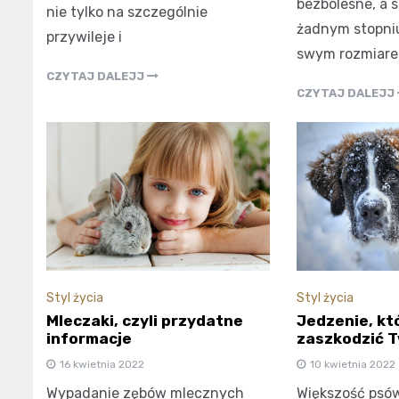
bezbolesne, a 
nie tylko na szczególnie
żadnym stopniu
przywileje i
swym rozmiare
CZYTAJ DALEJJ
CZYTAJ DALEJJ
Styl życia
Styl życia
Jedzenie, kt
Mleczaki, czyli przydatne
zaszkodzić 
informacje
10 kwietnia 2022
16 kwietnia 2022
Większość psów
Wypadanie zębów mlecznych