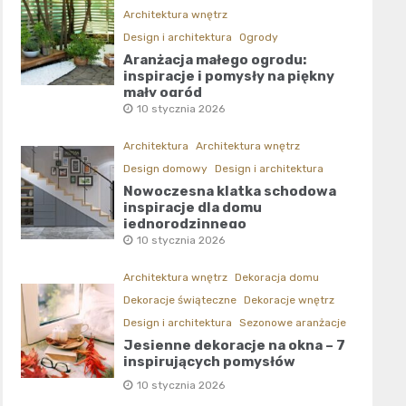
Architektura wnętrz
Design i architektura
Ogrody
Aranżacja małego ogrodu:
inspiracje i pomysły na piękny
mały ogród
10 stycznia 2026
Architektura
Architektura wnętrz
Design domowy
Design i architektura
Nowoczesna klatka schodowa
inspiracje dla domu
jednorodzinnego
10 stycznia 2026
Architektura wnętrz
Dekoracja domu
Dekoracje świąteczne
Dekoracje wnętrz
Design i architektura
Sezonowe aranżacje
Jesienne dekoracje na okna – 7
inspirujących pomysłów
10 stycznia 2026